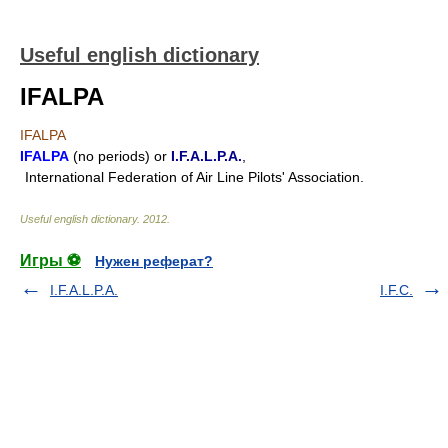
Useful english dictionary
IFALPA
IFALPA
IFALPA
(no periods) or
I.F.A.L.P.A.
,
International Federation of Air Line Pilots' Association.
Useful english dictionary
.
2012
.
Игры ⚽
Нужен реферат?
I.F.A.L.P.A.
I.F.C.