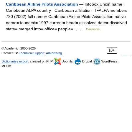
Caribbean Airline Pilots Association
— Infobox Union name=
Caribbean ALPA country= Caribbean affiliation= IFALPA members=
730 (2002) full name= Caribbean Airline Pilots Association native
name= founded= 1997 current= head= dissolved date= dissolved
state= merged into= office= people=… …
Wikipedia
© Academic, 2000-2026
18+
Contact us:
Technical Support
,
Advertising
Dictionaries export
, created on PHP,
Joomla,
Drupal,
WordPress,
MODx.