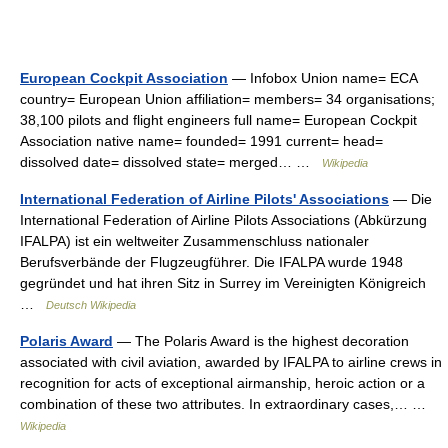
European Cockpit Association
— Infobox Union name= ECA
country= European Union affiliation= members= 34 organisations;
38,100 pilots and flight engineers full name= European Cockpit
Association native name= founded= 1991 current= head=
dissolved date= dissolved state= merged… …
Wikipedia
International Federation of Airline Pilots' Associations
— Die
International Federation of Airline Pilots Associations (Abkürzung
IFALPA) ist ein weltweiter Zusammenschluss nationaler
Berufsverbände der Flugzeugführer. Die IFALPA wurde 1948
gegründet und hat ihren Sitz in Surrey im Vereinigten Königreich
…
Deutsch Wikipedia
Polaris Award
— The Polaris Award is the highest decoration
associated with civil aviation, awarded by IFALPA to airline crews in
recognition for acts of exceptional airmanship, heroic action or a
combination of these two attributes. In extraordinary cases,… …
Wikipedia