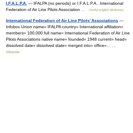
I.F.A.L.P.A.
— IFALPA (no periods) or I.F.A.L.P.A., International
Federation of Air Line Pilots Association …
Useful english dictionary
International Federation of Air Line Pilots' Associations
—
Infobox Union name= IFALPA country= International affiliation=
members= 100,000 full name= International Federation of Air Line
Pilots Associations native name= founded= 1948 current= head=
dissolved date= dissolved state= merged into= office=… …
Wikipedia