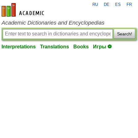
RU
DE
ES
FR
en-academic.com
Academic Dictionaries and Encyclopedias
Search!
Interpretations
Translations
Books
Игры ⚽